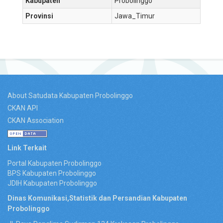
Kabupaten
Probolinggo
Provinsi
Jawa_Timur
About Satudata Kabupaten Probolinggo
CKAN API
CKAN Association
Link Terkait
Portal Kabupaten Probolinggo
BPS Kabupaten Probolinggo
JDIH Kabupaten Probolinggo
Dinas Komunikasi,Statistik dan Persandian Kabupaten
Probolinggo