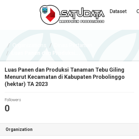
Dataset
O
Organizations
Dinas Pertanian
Luas Panen dan Produksi...
Luas Panen dan Produksi Tanaman Tebu Giling
Menurut Kecamatan di Kabupaten Probolinggo
(hektar) TA 2023
Followers
0
Organization