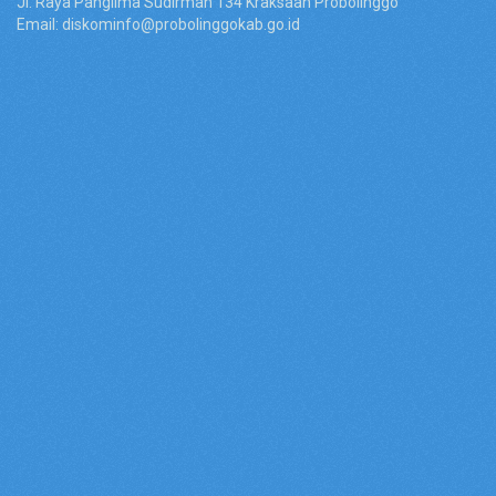
Jl. Raya Panglima Sudirman 134 Kraksaan Probolinggo
Email: diskominfo@probolinggokab.go.id