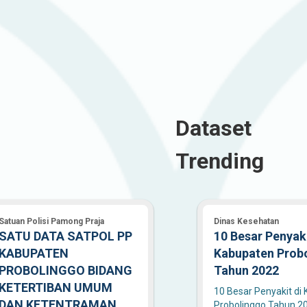
900
25
Dataset
Organisasi
Dataset
Trending
Satuan Polisi Pamong Praja
Dinas Kesehatan
SATU DATA SATPOL PP
10 Besar Penyaki
KABUPATEN
Kabupaten Prob
PROBOLINGGO BIDANG
Tahun 2022
KETERTIBAN UMUM
10 Besar Penyakit di
DAN KETENTRAMAN
Probolinggo Tahun 2