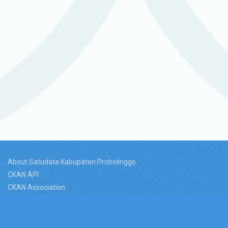
About Satudata Kabupaten Probolinggo
CKAN API
CKAN Association
Link Terkait