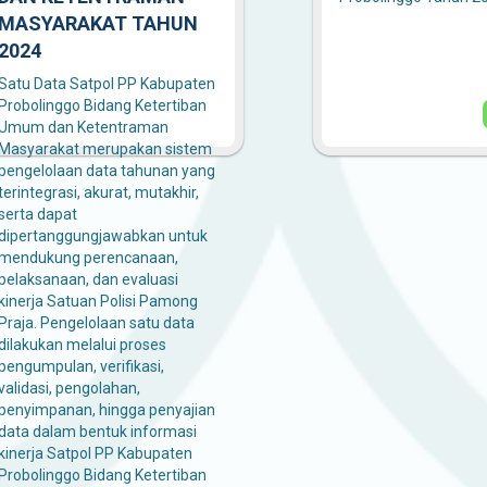
MASYARAKAT TAHUN
2024
Satu Data Satpol PP Kabupaten
Probolinggo Bidang Ketertiban
Umum dan Ketentraman
Masyarakat merupakan sistem
pengelolaan data tahunan yang
terintegrasi, akurat, mutakhir,
serta dapat
dipertanggungjawabkan untuk
mendukung perencanaan,
pelaksanaan, dan evaluasi
kinerja Satuan Polisi Pamong
Praja. Pengelolaan satu data
dilakukan melalui proses
pengumpulan, verifikasi,
validasi, pengolahan,
penyimpanan, hingga penyajian
data dalam bentuk informasi
kinerja Satpol PP Kabupaten
Probolinggo Bidang Ketertiban