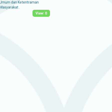
Umum dan Ketentraman
Masyarakat .
View: 0