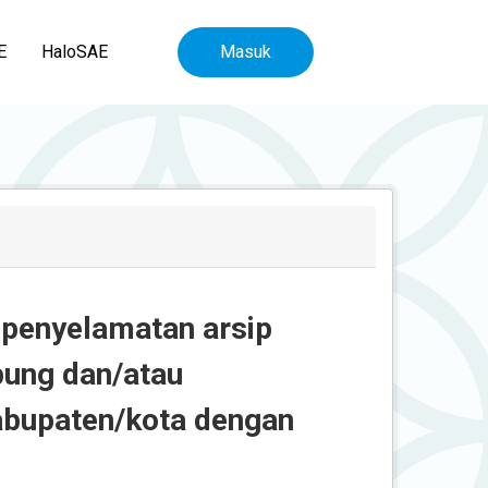
E
HaloSAE
Masuk
n penyelamatan arsip
bung dan/atau
abupaten/kota dengan