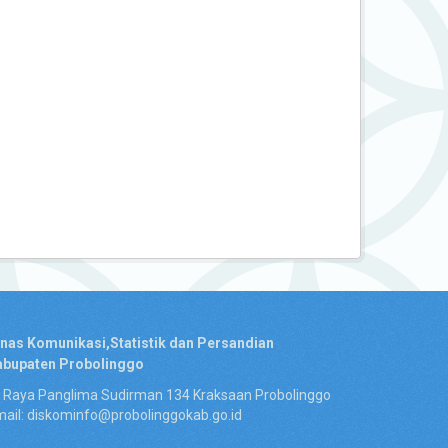
inas Komunikasi,Statistik dan Persandian
abupaten Probolinggo
. Raya Panglima Sudirman 134 Kraksaan Probolinggo
ail: diskominfo@probolinggokab.go.id