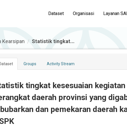
Dataset
Organisasi
Layanan SA
n Kearsipan
Statistik tingkat...
Dataset
Groups
Activity Stream
tatistik tingkat kesesuaian kegiata
erangkat daerah provinsi yang diga
ibubarkan dan pemekaran daerah k
SPK