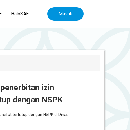
E
HaloSAE
Masuk
 penerbitan izin
tutup dengan NSPK
ersifat tertutup dengan NSPK di Dinas