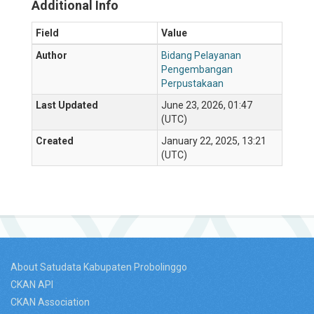
Additional Info
Field
Value
Author
Bidang Pelayanan
Pengembangan
Perpustakaan
Last Updated
June 23, 2026, 01:47
(UTC)
Created
January 22, 2025, 13:21
(UTC)
About Satudata Kabupaten Probolinggo
CKAN API
CKAN Association