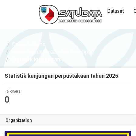
Dataset
O
Organizations
Dinas Perpustakaan dan Kearsipan
Statistik kunjungan...
Statistik kunjungan perpustakaan tahun 2025
Followers
0
Organization