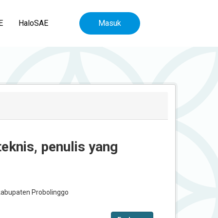
E
HaloSAE
Masuk
teknis, penulis yang
 kabupaten Probolinggo