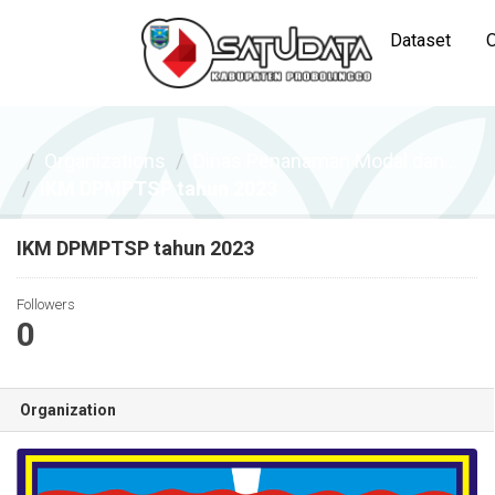
Dataset
O
Organizations
Dinas Penanaman Modal dan...
IKM DPMPTSP tahun 2023
IKM DPMPTSP tahun 2023
Followers
0
Organization