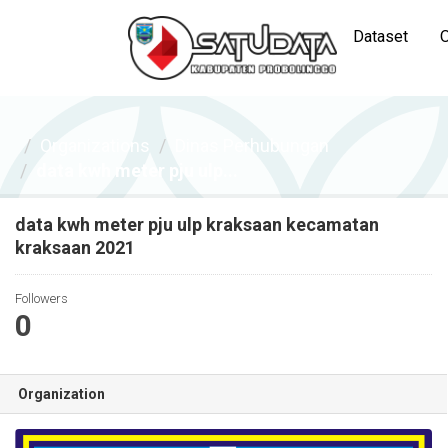
Dataset
O
Organizations
Dinas Perhubungan
data kwh meter pju ulp...
data kwh meter pju ulp kraksaan kecamatan
kraksaan 2021
Followers
0
Organization