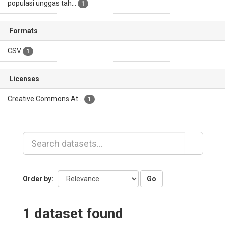
populasi unggas tah...
1
Formats
CSV
1
Licenses
Creative Commons At...
1
Go
Order by
1 dataset found