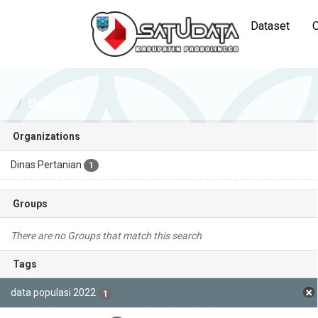
Dataset
O
Datasets
Organizations
Dinas Pertanian
1
Groups
There are no Groups that match this search
Tags
data populasi 2022
1