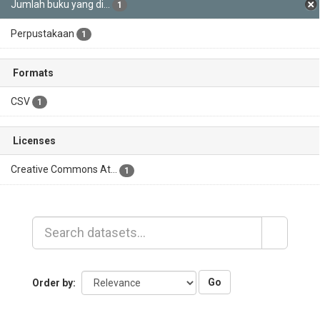
Jumlah buku yang di...
1
Perpustakaan
1
Formats
CSV
1
Licenses
Creative Commons At...
1
Go
Order by