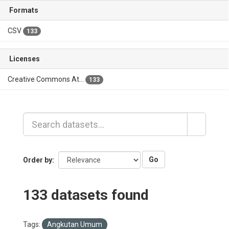
Formats
CSV
133
Licenses
Creative Commons At...
133
Go
Order by
133 datasets found
Tags:
Angkutan Umum