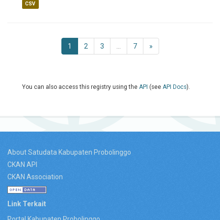
CSV
1
2
3
...
7
»
You can also access this registry using the
API
(see
API Docs
).
About Satudata Kabupaten Probolinggo
CKAN API
CKAN Association
Link Terkait
Portal Kabupaten Probolinggo