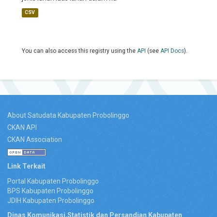
CSV
You can also access this registry using the
API
(see
API Docs
).
About Satudata Kabupaten Probolinggo
CKAN API
CKAN Association
Link Terkait
Portal Kabupaten Probolinggo
BPS Kabupaten Probolinggo
JDIH Kabupaten Probolinggo
Dinas Komunikasi,Statistik dan Persandian Kabupaten