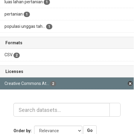
luas lahan pertanian
1
pertanian
1
populasi unggas tah...
1
Formats
CSV
2
Licenses
Creative Commons At...
2
Go
Order by