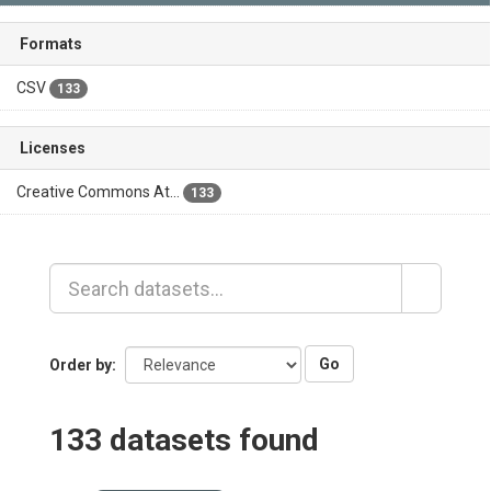
Formats
CSV
133
Licenses
Creative Commons At...
133
Go
Order by
133 datasets found