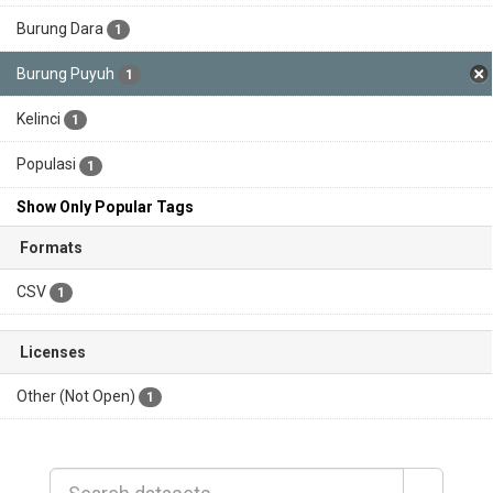
Burung Dara
1
Burung Puyuh
1
Kelinci
1
Populasi
1
Show Only Popular Tags
Formats
CSV
1
Licenses
Other (Not Open)
1