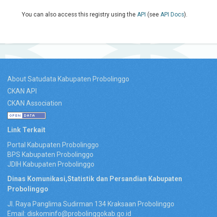
You can also access this registry using the
API
(see
API Docs
).
About Satudata Kabupaten Probolinggo
CKAN API
CKAN Association
Link Terkait
Portal Kabupaten Probolinggo
BPS Kabupaten Probolinggo
JDIH Kabupaten Probolinggo
Dinas Komunikasi,Statistik dan Persandian Kabupaten
Probolinggo
Jl. Raya Panglima Sudirman 134 Kraksaan Probolinggo
Email: diskominfo@probolinggokab.go.id