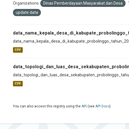
Organizations:
Dinas Pemberdayaan Masyarakat dan Desa
update data
data_nama_kepala_desa_di_kabupate_probolinggo_
data_nama_kepala_desa_di_kabupate_probolinggo_tahun_2
CSV
data_topologi_dan_luas_desa_sekabupaten_proboli
data_topologi_dan_luas_desa_sekabupaten_probolinggo_tah
CSV
You can also access this registry using the
API
(see
API Docs
).